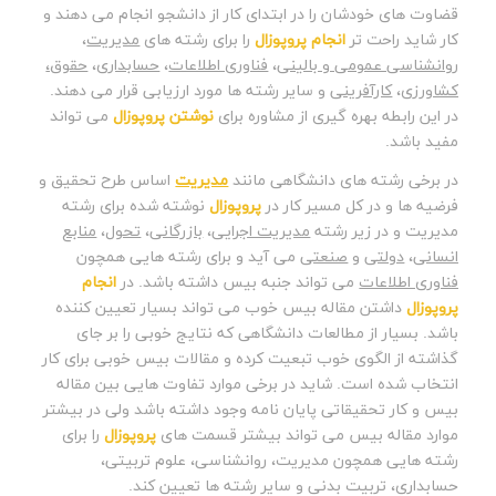
قضاوت های خودشان را در ابتدای کار از دانشجو انجام می دهند و
کار شاید راحت تر
انجام پروپوزال
را برای رشته های
مدیریت
،
روانشناسی عمومی و بالینی
،
فناوری اطلاعات
،
حسابداری
،
حقوق،
کشاورزی
،
کارآفرینی
و سایر رشته ها مورد ارزیابی قرار می دهند.
در این رابطه بهره گیری از مشاوره برای
نوشتن پروپوزال
می تواند
مفید باشد.
در برخی رشته های دانشگاهی مانند
مدیریت
اساس طرح تحقیق و
فرضیه ها و در کل مسیر کار در
پروپوزال
نوشته شده برای رشته
مدیریت و در زیر رشته
مدیریت اجرایی
،
بازرگانی
،
تحول
،
منابع
انسانی
،
دولتی
و
صنعتی
می آید و برای رشته هایی همچون
فناوری اطلاعات
می تواند جنبه بیس داشته باشد. در
انجام
پروپوزال
داشتن مقاله بیس خوب می تواند بسیار تعیین کننده
باشد. بسیار از مطالعات دانشگاهی که نتایج خوبی را بر جای
گذاشته از الگوی خوب تبعیت کرده و مقالات بیس خوبی برای کار
انتخاب شده است. شاید در برخی موارد تفاوت هایی بین مقاله
بیس و کار تحقیقاتی پایان نامه وجود داشته باشد ولی در بیشتر
موارد مقاله بیس می تواند بیشتر قسمت های
پروپوزال
را برای
رشته هایی همچون مدیریت، روانشناسی، علوم تربیتی،
حسابداری، تربیت بدنی و سایر رشته ها تعیین کند.